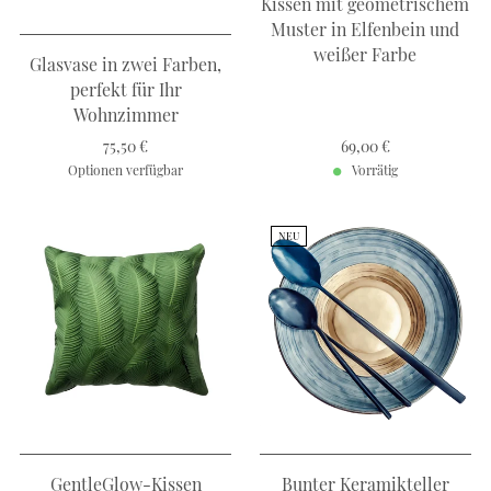
Kissen mit geometrischem
Muster in Elfenbein und
weißer Farbe
Glasvase in zwei Farben,
perfekt für Ihr
Wohnzimmer
Verkaufspreis: 75,50 €
75,50 €
Verkaufspreis: 69,00 €
69,00 €
Optionen verfügbar
Vorrätig
NEU
GentleGlow-Kissen
Bunter Keramikteller