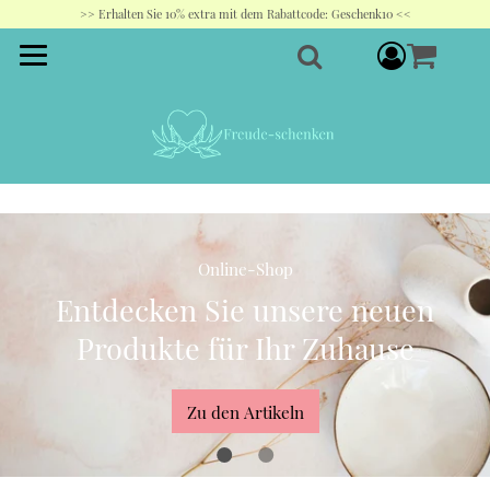
>> Erhalten Sie 10% extra mit dem Rabattcode: Geschenk10 <<
component
Suche
Online-Shop
Entdecken Sie unsere neuen
Produkte für Ihr Zuhause
Zu den Artikeln